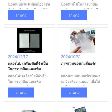
ป้องกันบัตรพรีเมียมมืออาชีพ
ป้องกันที่ใช้ในการปกป้อง
กําลังเสริมสร้างบริการ B2B
การ์ดเทรด, การ์ดกีฬาหรือ
ทั่วโลก เพื่อตอบโจทย์ความ
อ่านต่อ
การ์ดสะสมอื่น ๆ โดยปกติ
อ่านต่อ
ต้องการที่เพิ่มขึ้นจากผู้จํา
จะทําจากพลาสติกและมี
หน่าย ผู้ขายยอดขาย และผู้
ฟังก์ชันของความทนต่อน้ํา
จัดพิมพ์เกมทั่วโลก. ในขณะ
การป้องกันฝุ่นและความ
ที่ตลาดการ์ดเทรดและเกมส์
ทนทานต่อการสกัดซึ่ง
โต๊ะยังคงขยายตัวอย่าง
สามารถขยายอายุการใช้
รวดเร็ว บริษัทได้สร้างฐานะ
งานของบัตรได้ ประเภทของ
เป็นผู้จําหน่ายที่เชื่อถือได้ของ
กล่องการ์ดเทรด:กล่อง
2024/12/17
2024/10/31
กระดาษไพ่, กล่องเตียง, บาย
มาตรฐานโดยปกติใช้สําหรับ
กล่องไพ่: เครื่องมือที่จําเป็น
ภาพรวมของเกมส์บอร์ด
เดอร์, และอุปกรณ์เสริมเกมส์
บัตรธรรมดา เหมาะสําหรับ
ในการปกป้องและเพิ่ม
กระดานสินค้ารวม: • คาร์ดสี
นักสะสมส่วนใหญ่กล่อง
ประสบการณ์การเล่นเกม
แขน มีหลายขนาดและ
การ์ดอัลตราบางเหมาะสําห
กล่องไพ่: เครื่องมือที่จําเป็น
กล่องเกมพนันบอร์ดเป็นฝา
พนัน
ปลายสีสดใส • แผ่นการ์ด
รับนักเก็บของที่ชอบการ
ในการปกป้องและเพิ่ม
ปกป้องที่ออกแบบมาเพื่อใส่
ศิลปะ ผงการพิมพ์ตามความ
ออกแบบเบา ๆ มันหนาค่อน
ประสบการณ์การเล่นเกม
บนไพ่เกม ช่วยรักษาสภาพ
ต้องการสําหรับการแบรนด์
ข้างบาง แต่ยังคงคุ้มกันได้ดี
พนัน Cแผ่นบอร์ดมีบทบาท
อ่านต่อ
ของไพ่และเสริมการเล่นพวก
อ่านต่อ
และฉบับพิเศษ • กล่องพนัน
กระดาษบัตรกระดาษแข็งให้
สําคัญในการเล่นเกมพนัน
เขา ได้ รับ ความ นิยม ใน
ไพ่ ช่องทางในการเก็บของที่
ความคุ้มกันสูงกว่า เห
บอร์ดและเกมไพ่ พวกเขาไม่
หมู่ ผู้ ชื่นชอบ เกมส์ บอร์ด
ยั่งยืนสําหรับคนรักการเล่น
มาะสําหรับบัตรที่มีค่าสูง
เพียงแต่ป้องกันการ์ดจากการ
และ ผู้ รวบรวม เกมส์ ด้วย